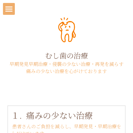
ホーム
お知らせ
ご挨拶
むし歯の治療
早期発見早期治療・侵襲の少ない治療・再発を減らす
アクセス・ご予約
痛みの少ない治療を心がけております
当院について
診療案内
当院のご案内
１.  痛みの少ない治療
求人情報
【医院理念】
診療項目
 患者さんのご負担を減らし、早期発見・早期治療を