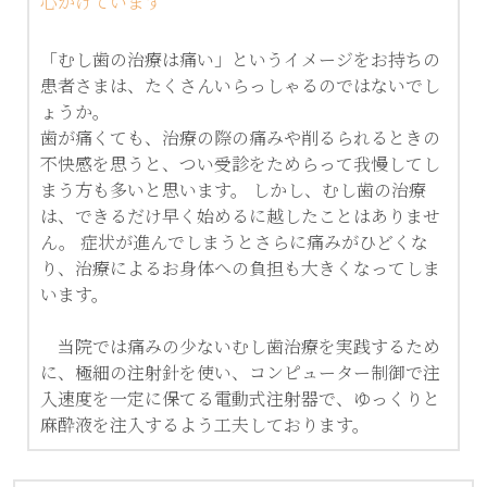
Instagram
【歯科医師紹介】
・むし歯治療
心がけています
「むし歯の治療は痛い」というイメージをお持ちの
・かぶせもの
患者さまは、たくさんいらっしゃるのではないでし
ょうか。
・歯周病治療
歯が痛くても、治療の際の痛みや削るられるときの
不快感を思うと、つい受診をためらって我慢してし
・小児歯科
まう方も多いと思います。 しかし、むし歯の治療
は、できるだけ早く始めるに越したことはありませ
・矯正治療
ん。 症状が進んでしまうとさらに痛みがひどくな
り、治療によるお身体への負担も大きくなってしま
います。
・ｲﾝﾌﾟﾗﾝﾄ
　当院では痛みの少ないむし歯治療を実践するため
・口腔外科
に、極細の注射針を使い、コンピューター制御で注
入速度を一定に保てる電動式注射器で、ゆっくりと
・睡眠歯科
麻酔液を注入するよう工夫しております。 