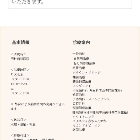
いただきます。
 基本情報
診療案内
一般歯科
＜医院名＞
 歯周病治療
西村歯科医院
 むし歯修復治療
根管治療
＜診療時間＞
クラウン・ブリッジ
月火水金
補綴治療
  9:00～12:00
義歯補綴治療
14:00～19:00
インプラント
土
小児歯科
(
小児歯科学会専門医在籍)
  9:00～12:00
矯正歯科
予防歯科・メインテナンス
口腔外科
※ 都合により診療時間の変更がござい
顎関節症治療
ます
睡眠歯科(日本睡眠学会歯科専門医在籍)
ホワイトニング
＜休診日＞
マタニティ赤ちゃん歯科
木曜・日曜・祝日
セカンドオピニオン
訪問診療
＜診療科目＞
一般歯科、小児歯科、矯正歯科